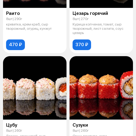
Раито
Цезарь горячий
8шт| 290г
8шт| 270г
креветка, крем краб, сыр
Курица копченая, томат, сыр
творожный, огурец, кунжут
творожный, лист салата, соус
цезарь
470 ₽
370 ₽
Цубу
Сузуки
8шт| 260г
8шт| 260г
Лосось, крем краб, сыр
Окунь темпура, икра