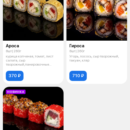
Ароса
Гироса
8шт| 260г
8шт| 260г
курица копченая, томат, лист
Угорь, лосось, сыр творожный,
салата, сыр
такуан, кляр
творожный,панировочные
сухари
370 ₽
710 ₽
НОВИНКА