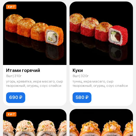
ХИТ
Итами горячий
Куки
8шт| 310г
8шт| 320г
угорь, креветка, икра масаго, сыр
тунец, икра масаго, сыр
творожный, огурец, соус спайси
творожный, огурец, соус спайси
690 ₽
580 ₽
ХИТ