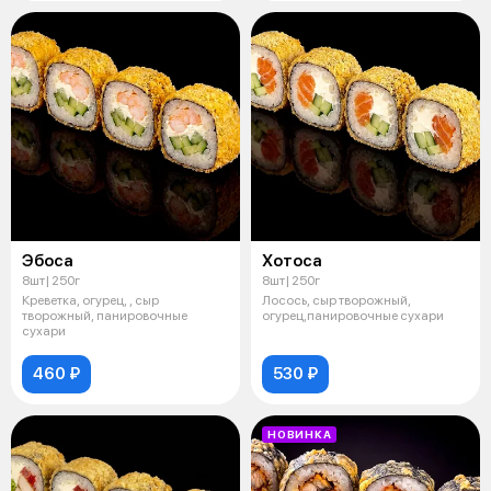
Эбоса
Хотоса
8шт| 250г
8шт| 250г
Креветка, огурец, , сыр
Лосось, сыр творожный,
творожный, панировочные
огурец,панировочные сухари
сухари
460 ₽
530 ₽
НОВИНКА