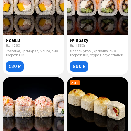
Ясаши
Ичираку
8шт| 290г
8шт| 330г
креветка, крем краб, манго, сыр
Лосось, угорь, креветка, сыр
творожный
творожный, огурец, соус спайси
530 ₽
990 ₽
ХИТ