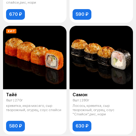
спайси,рис, нори
670 ₽
590 ₽
ХИТ
Тайё
Самон
8шт | 270г
8шт | 280г
креветка, икра масаго, сыр
Лосось, креветка, сыр
творожный, огурец, соус спайси
творожный, огурец, соус
"Спайси",рис, нори
580 ₽
630 ₽