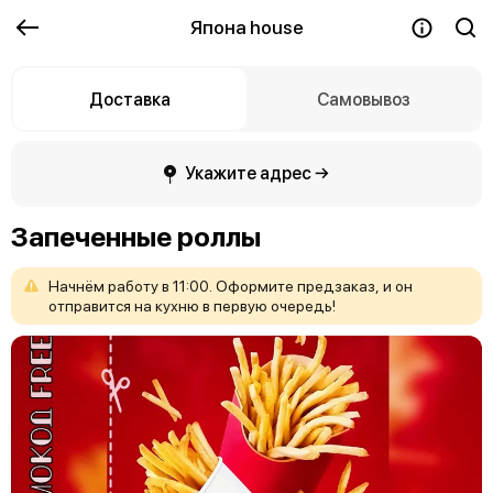
Япона house
Доставка
Самовывоз
Укажите адрес →
Запеченные роллы
Начнём
работу
в
11:00.
Оформите
предзаказ,
и
он
отправится
на
кухню
в
первую
очередь!