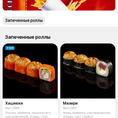
Запеченные роллы
Запеченные роллы
ТОП
Хациюки
Мазири
8шт | 280г
8шт| 280г
Лосось, креветка, икра масаго,
тунец, креветка, сыр творожный,
сыр творожный, огурец, соус
огурец, соус спайси