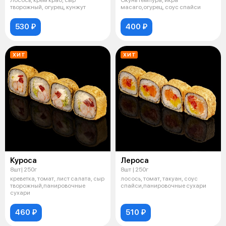
творожный, огурец, кунжут
масаго,огурец, соус спайси
530 ₽
400 ₽
ХИТ
ХИТ
Куроса
Лероса
8шт| 250г
8шт | 250г
креветка, томат, лист салата, сыр
лосось, томат, такуан, соус
творожный,панировочные
спайси,панировочные сухари
сухари
460 ₽
510 ₽