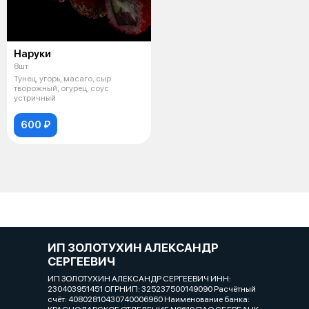
Наруки
8шт
Тунец, угорь, масаго, сыр
творожный, огурец, соус
устричный
600 ₽
ИП ЗОЛОТУХИН АЛЕКСАНДР
СЕРГЕЕВИЧ
ИП ЗОЛОТУХИН АЛЕКСАНДР СЕРГЕЕВИЧ ИНН:
230403951451 ОГРНИП: 325237500149090 Расчётный
счёт: 40802810430740006960 Наименование банка: